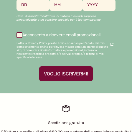
Data di nascita facoltativa, ci aiuterà a inviarti sorprese
personalizzate e un pensiero speciale per il tuo compleanno.
Acconsento a ricevere email promozionali.
Letta la Privacy Policy, presto il mio consenso per l'analisi del mio
comportamento online per l’invio a mezzo email, da parte di questo
sito, di comunicazioni informative e promozionali, inclusa la
newsletter, riferite a prodotti e/o servizi propri e/o di terzi di mio
specifico interesse.
VOGLIO ISCRIVERMI!
Spedizione gratuita
Effettua un ordine di oltre €80,00 per godere della spedizione gratuita!