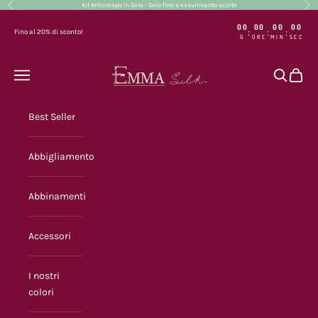
Precedente
Suc
Vai al contenuto
Kit Anticrespo in Seta - Solo fino a esaurimento scorte
00
00
00
00
:
:
:
Fino al 20% di sconto!
G
ORE
MIN
SEC
Emma Silk
Menù
Cerca
Carrel
Best Seller
Abbigliamento
Abbinamenti
Accessori
I nostri
colori