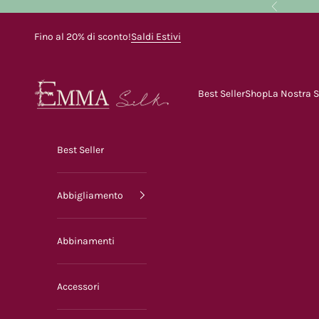
Vai al contenuto
Precedente
Fino al 20% di sconto!
Saldi Estivi
Emma Silk
Best Seller
Shop
La Nostra 
Best Seller
Abbigliamento
Abbinamenti
Accessori