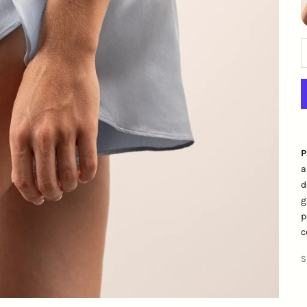
P
a
d
g
p
c
S