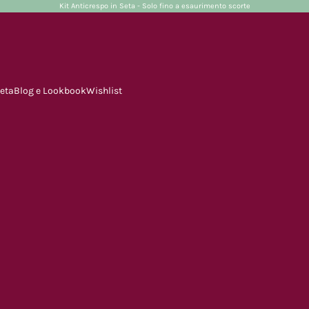
Kit Anticrespo in Seta - Solo fino a esaurimento scorte
Seta
Blog e Lookbook
Wishlist