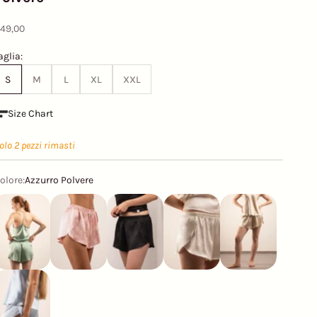
rezzo scontato
49,00
aglia:
S
M
L
XL
XXL
Size Chart
olo 2 pezzi rimasti
olore:
Azzurro Polvere
erde Giada
Rosa Cipria
Nero Onice
Bianco Naturale
Champagne
zzurro Polvere