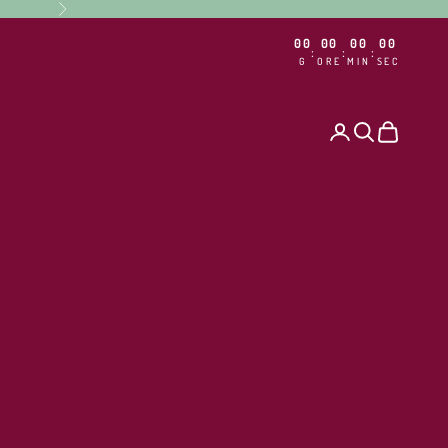
Successivo
00
00
00
00
:
:
:
G
ORE
MIN
SEC
Cerca
Carrello