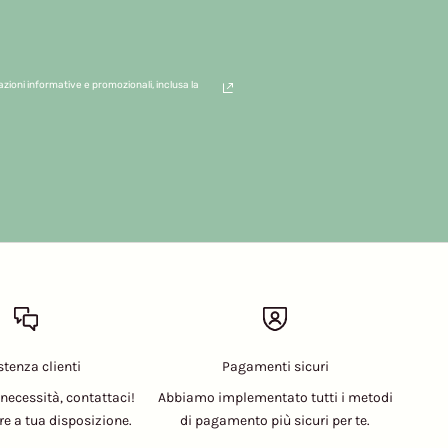
azioni informative e promozionali, inclusa la
stenza clienti
Pagamenti sicuri
 necessità, contattaci!
Abbiamo implementato tutti i metodi
 a tua disposizione.
di pagamento più sicuri per te.