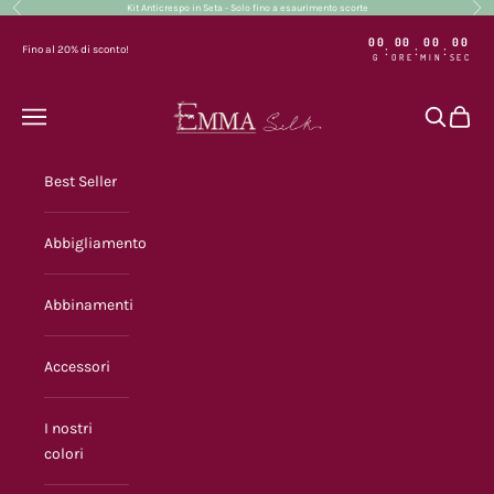
Precedente
Suc
Vai al contenuto
Kit Anticrespo in Seta - Solo fino a esaurimento scorte
00
00
00
00
:
:
:
Fino al 20% di sconto!
G
ORE
MIN
SEC
Emma Silk
Menù
Cerca
Carrel
Best Seller
Abbigliamento
Abbinamenti
Accessori
I nostri
colori