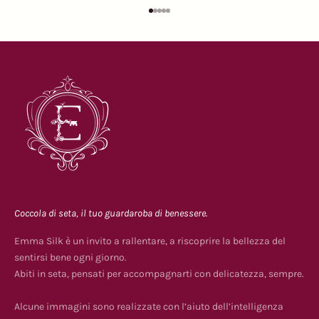
Vai all'articolo 1
Vai all'articolo 2
Vai all'articolo 3
Vai all'articolo 4
Vai all'articolo 5
Coccola di seta, il tuo guardaroba di benessere.
Emma Silk è un invito a rallentare, a riscoprire la bellezza del
sentirsi bene ogni giorno.
Abiti in seta, pensati per accompagnarti con delicatezza, sempre.
Alcune immagini sono realizzate con l’aiuto dell’intelligenza