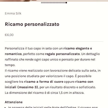
Vai all'articolo 1
Vai all'articolo 2
Vai all'articolo 3
Vai all'articolo 4
Vai all'articolo 5
Vai all'articolo 6
Vai all'articolo 7
Vai all'articolo 8
Vai all'articolo 9
Vai all'articolo 10
Vai all'articolo 11
Vai all'articolo 12
Vai all'articolo 13
Vai all'articolo 14
Vai all'articolo 15
Vai all'articolo 16
Vai all'articolo 17
Vai all'articolo 18
Emma Silk
Ricamo personalizzato
Prezzo scontato
€6,00
Personalizza il tuo capo in seta con un
ricamo elegante e
romantico
, perfetto come
regalo personalizzato
. Un dettaglio
raffinato che rende ogni capo unico e pensato per durare nel
tempo.
Il ricamo viene realizzato con lavorazione delicata sulla seta, in
una posizione studiata per valorizzare il capo. È possibile
scegliere tra
ricamo a forma di cuore
oppure
ricamo con
iniziali (massimo 3)
, per un risultato discreto e sofisticato.
La dimensione del ricamo è di circa 1,5 cm in altezza.
Attenzione
In assenza delle iniziali nelle Note dell’Ordine, il ricamo non