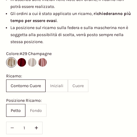
potrà essere realizzato.
Gli ordini a cui è stato applicato un ricamo,
richiederanno più
tempo per essere evasi
.
La posizione sul ricamo sulla federa e sulla mascherina non è
soggetta alla possibilità di scelta, verrà posto sempre nella
stessa posizione.
Colore:
#29 Champagne
#29 Champagne
#30 Rosso Bordeaux
#26 Bianco Naturale
#83 Rosa Cipria
Ricamo:
Contorno Cuore
Iniziali
Cuore
Posizione Ricamo:
Petto
Fondo
Diminuisci quantità
Aumenta quantità