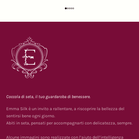
Vai all'articolo 1
Vai all'articolo 2
Vai all'articolo 3
Vai all'articolo 4
Vai all'articolo 5
Coccola di seta, il tuo guardaroba di benessere.
Emma Silk è un invito a rallentare, a riscoprire la bellezza del
sentirsi bene ogni giorno.
Abiti in seta, pensati per accompagnarti con delicatezza, sempre.
Alcune immagini sono realizzate con l’aiuto dell’intelligenza