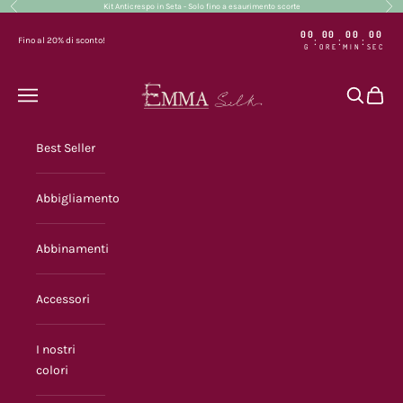
Precedente
Suc
Vai al contenuto
Kit Anticrespo in Seta - Solo fino a esaurimento scorte
00
00
00
00
:
:
:
Fino al 20% di sconto!
G
ORE
MIN
SEC
Emma Silk
Menù
Cerca
Carrel
Best Seller
Abbigliamento
Abbinamenti
Accessori
I nostri
colori