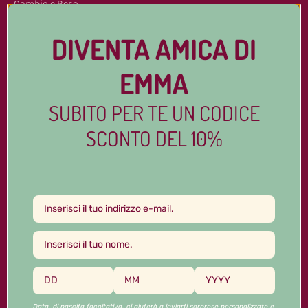
Cambio e Reso
FAQs
DIVENTA AMICA DI
Contattaci
EMMA
Spedizioni
SUBITO PER TE UN CODICE
Cerca
SCONTO DEL 10%
Tutti i capi
Abiti in seta
Vestaglie e Kimono
Camicie
Pantaloni e Shorts
Canotte e T-Shirt
Data di nascita facoltativa, ci aiuterà a inviarti sorprese personalizzate e