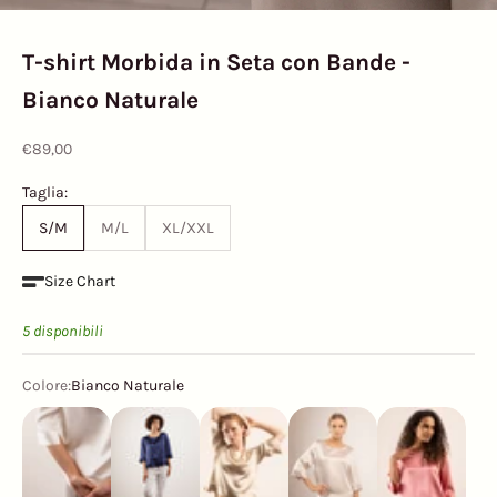
T-shirt Morbida in Seta con Bande -
Bianco Naturale
Prezzo scontato
€89,00
Taglia:
S/M
M/L
XL/XXL
Size Chart
5 disponibili
Colore:
Bianco Naturale
Bianco Naturale
Blu Notte
Champagne
Grigio Perla
Rosa Antico